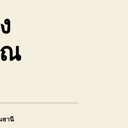
ง
ุณ
มธานี