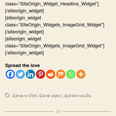
class=”SiteOrigin_Widget_Headline_Widget”]
[/siteorigin_widget]
[siteorigin_widget
class=”SiteOrigin_Widgets_ImageGrid_Widget”]
[/siteorigin_widget]
[siteorigin_widget
class=”SiteOrigin_Widgets_ImageGrid_Widget”]
[/siteorigin_widget]
Spread the love
มุ้งลวด บางไทร
,
มุ้งลวด อยุธยา
,
มุ้งลวดบางปะอิน
Tags