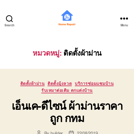
Search
Menu
บ้าน
ช่าง
มือ
อาชีพ
หมวดหมู่:
ติดตั้งผ้าม่าน
THAIHOMEBUILDER
Categories
ติดตั้งผ้าม่าน
ติดตั้งมุ้งลวด
บริการซ่อมแซมบ้าน
รับเหมาต่อเติม ตกแต่งบ้าน
เอ็นเค-ดีไซน์ ผ้าม่านราคา
ถูก กทม
By
builder
22/08/2019
Post
Post